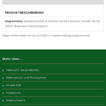
PRODUKTBESCHREIBUNG
Importeur:
Reidemeister & Ulrichs GmbH, Konsul-Smidt-Str. 8J,
28217 Bremen, Deutschland
Diesen Artikel haben wir am 22.11.2023 in unseren Katalog aufgenommen.
Mehr über...
Lieferzeit & Versandkosten
Datenschutz und Privatsphäre
Unsere AGB
Impressum
Widerrufsrecht