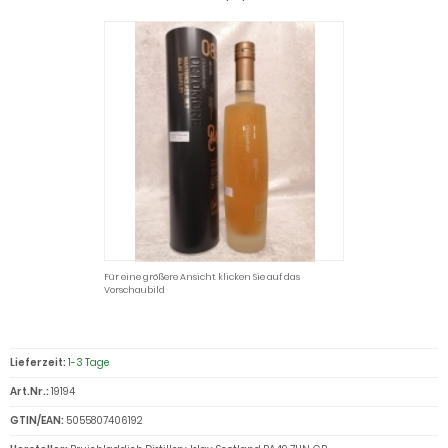
Für eine größere Ansicht klicken Sie auf das
Vorschaubild
Lieferzeit:
1-3 Tage
Art.Nr.:
19194
GTIN/EAN:
5055807406192