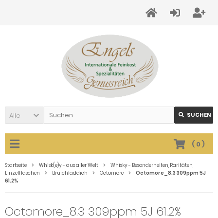
Alle
SUCHEN
(
0
)
Startseite
Whisk(e)y - aus aller Welt
Whisky - Besonderheiten, Raritäten,
Einzelflaschen
Bruichladdich
Octomore
Octomore_8.3 309ppm 5J
61.2%
Octomore_8.3 309ppm 5J 61.2%