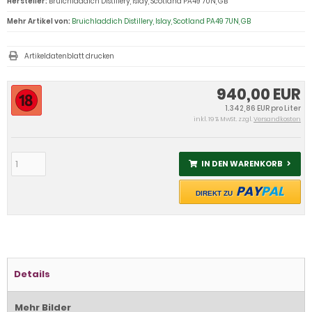
Hersteller:
Bruichladdich Distillery, Islay, Scotland PA49 7UN, GB
Mehr Artikel von:
Bruichladdich Distillery, Islay, Scotland PA49 7UN, GB
Artikeldatenblatt drucken
940,00 EUR
1.342,86 EUR pro Liter
inkl. 19 % MwSt. zzgl.
Versandkosten
IN DEN WARENKORB
PAY
PAL
DIREKT ZU
Details
Mehr Bilder