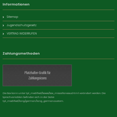
Informationen
Sitemap
Jugendschutzgesetz
VERTRAG WIDERRUFEN
Zahlungsmethoden
Die Box kann unter tpl_modified/boxes/box_miscellaneous.html verändert werden. Die
Sprachvariablen befinden sich in der Datei
tpl_modified/lang/german/lang_german.custom.