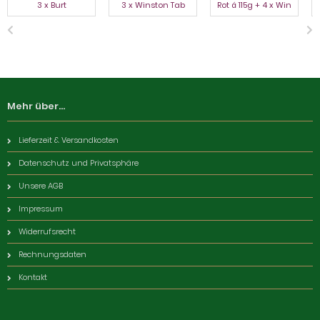
3 x Burt
3 x Winston Tab
Rot á 115g + 4 x Win
Mehr über...
Lieferzeit & Versandkosten
Datenschutz und Privatsphäre
Unsere AGB
Impressum
Widerrufsrecht
Rechnungsdaten
Kontakt