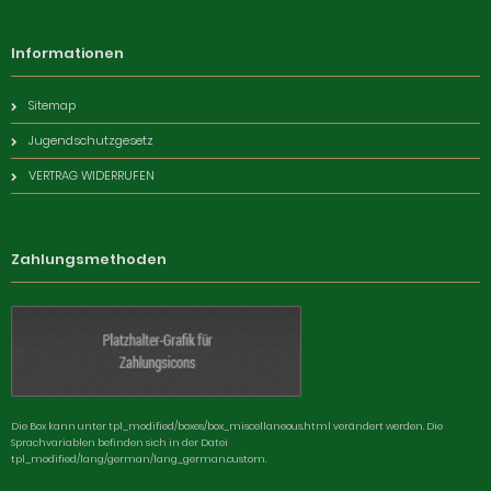
Informationen
Sitemap
Jugendschutzgesetz
VERTRAG WIDERRUFEN
Zahlungsmethoden
Die Box kann unter tpl_modified/boxes/box_miscellaneous.html verändert werden. Die
Sprachvariablen befinden sich in der Datei
tpl_modified/lang/german/lang_german.custom.