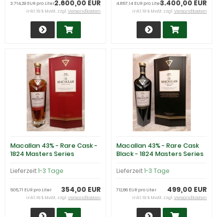
2.600,00 EUR
3.400,00 EUR
3.714,29 EUR pro Liter
4.857,14 EUR pro Liter
inkl. 19 % MwSt. zzgl.
Versandkosten
inkl. 19 % MwSt. zzgl.
Versandkosten
Macallan 43% - Rare Cask -
Macallan 43% - Rare Cask
1824 Masters Series
Black - 1824 Masters Series
Lieferzeit:
1-3 Tage
Lieferzeit:
1-3 Tage
354,00 EUR
499,00 EUR
505,71 EUR pro Liter
712,86 EUR pro Liter
inkl. 19 % MwSt. zzgl.
Versandkosten
inkl. 19 % MwSt. zzgl.
Versandkosten