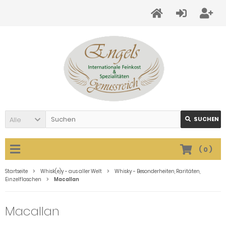
Alle
SUCHEN
(
0
)
Startseite
Whisk(e)y - aus aller Welt
Whisky - Besonderheiten, Raritäten,
Einzelflaschen
Macallan
Macallan