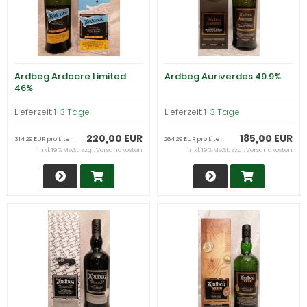
Ardbeg Ardcore Limited
Ardbeg Auriverdes 49.9%
46%
Lieferzeit:
1-3 Tage
Lieferzeit:
1-3 Tage
220,00 EUR
185,00 EUR
314,29 EUR pro Liter
264,29 EUR pro Liter
inkl. 19 % MwSt. zzgl.
Versandkosten
inkl. 19 % MwSt. zzgl.
Versandkosten