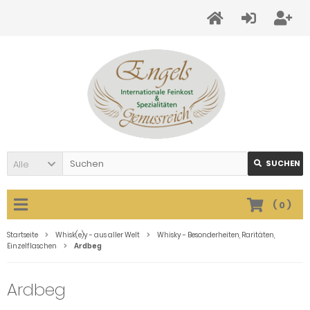
Alle
SUCHEN
(
0
)
Startseite
Whisk(e)y - aus aller Welt
Whisky - Besonderheiten, Raritäten,
Einzelflaschen
Ardbeg
Ardbeg