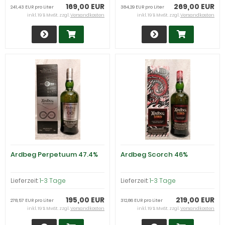
169,00 EUR
269,00 EUR
241,43 EUR pro Liter
384,29 EUR pro Liter
inkl. 19 % MwSt. zzgl.
Versandkosten
inkl. 19 % MwSt. zzgl.
Versandkosten
Ardbeg Perpetuum 47.4%
Ardbeg Scorch 46%
Lieferzeit:
1-3 Tage
Lieferzeit:
1-3 Tage
195,00 EUR
219,00 EUR
278,57 EUR pro Liter
312,86 EUR pro Liter
inkl. 19 % MwSt. zzgl.
Versandkosten
inkl. 19 % MwSt. zzgl.
Versandkosten