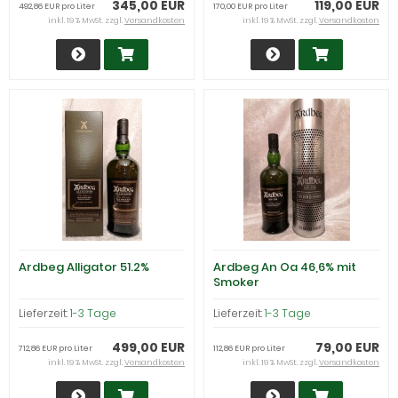
345,00 EUR
119,00 EUR
492,86 EUR pro Liter
170,00 EUR pro Liter
inkl. 19 % MwSt. zzgl.
Versandkosten
inkl. 19 % MwSt. zzgl.
Versandkosten
Ardbeg Alligator 51.2%
Ardbeg An Oa 46,6% mit
Smoker
Lieferzeit:
1-3 Tage
Lieferzeit:
1-3 Tage
499,00 EUR
79,00 EUR
712,86 EUR pro Liter
112,86 EUR pro Liter
inkl. 19 % MwSt. zzgl.
Versandkosten
inkl. 19 % MwSt. zzgl.
Versandkosten