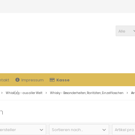
Alle
ntakt
Impressum
Kasse
Whisk(e)y - aus aller Welt
Whisky - Besonderheiten, Raritäten, Einzelflaschen
Ar
n
ersteller
Sortieren nach ...
Artikel pro