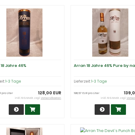
 18 Jahre 46%
Arran 18 Jahre 46% Pure by n
eit:
1-3 Tage
Lieferzeit:
1-3 Tage
128,00 EUR
139,
R pro Liter
198,57 EUR pro Liter
inkl. 19 % MwSt. zzgl.
Versandkosten
inkl. 19 % MwSt. zzgl.
Versa