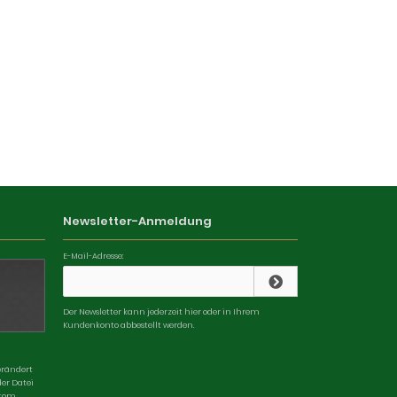
Newsletter-Anmeldung
E-Mail-Adresse:
Der Newsletter kann jederzeit hier oder in Ihrem
Kundenkonto abbestellt werden.
erändert
der Datei
tom.