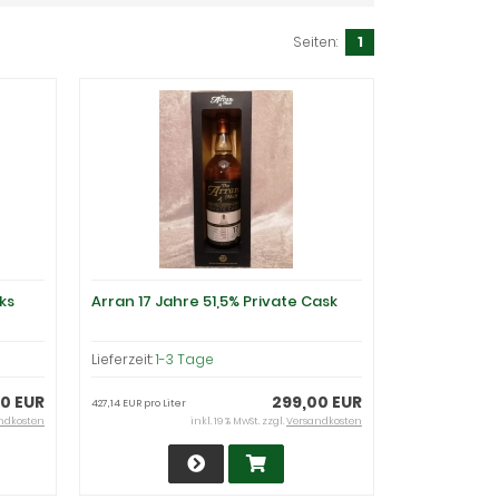
Seiten:
1
ks
Arran 17 Jahre 51,5% Private Cask
Lieferzeit:
1-3 Tage
00 EUR
299,00 EUR
427,14 EUR pro Liter
ndkosten
inkl. 19 % MwSt. zzgl.
Versandkosten