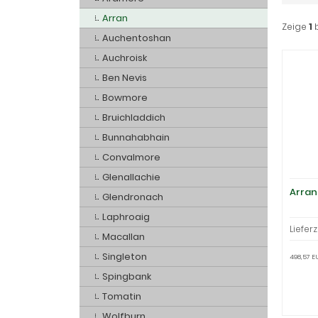
Arran
Zeige
1
Auchentoshan
Auchroisk
Ben Nevis
Bowmore
Bruichladdich
Bunnahabhain
Convalmore
Glenallachie
Arran 
Glendronach
Laphroaig
Lieferz
Macallan
Singleton
498,57 EU
Spingbank
Tomatin
Wolfburn