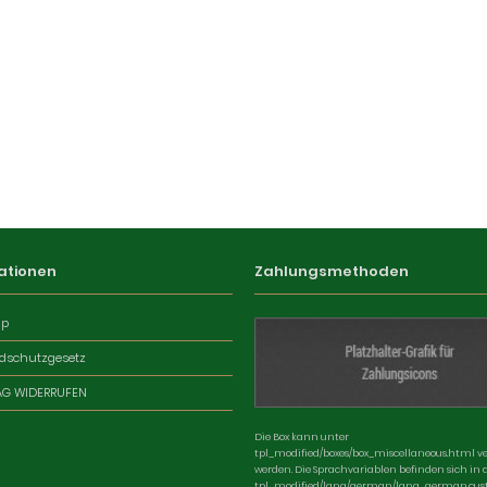
ationen
Zahlungsmethoden
ap
dschutzgesetz
AG WIDERRUFEN
Die Box kann unter
tpl_modified/boxes/box_miscellaneous.html v
werden. Die Sprachvariablen befinden sich in 
tpl_modified/lang/german/lang_german.cus