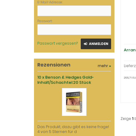
E-Mail-Adresse:
Passwort:
Passwort vergessen?
ANMELDEN
Arran
Rezensionen
mehr
»
Lieferz
10 x Benson & Hedges Gold-
255,71 EU
Inhalt/Schachtel:20 Stück
Zeige
1
Das Produkt, dazu gibt es keine frage!
4 von 5 Sternen für d