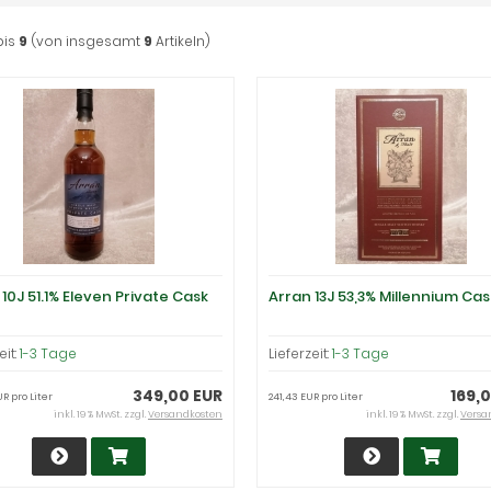
bis
9
(von insgesamt
9
Artikeln)
10J 51.1% Eleven Private Cask
Arran 13J 53,3% Millennium Cas
eit:
1-3 Tage
Lieferzeit:
1-3 Tage
349,00 EUR
169,
R pro Liter
241,43 EUR pro Liter
inkl. 19 % MwSt. zzgl.
Versandkosten
inkl. 19 % MwSt. zzgl.
Versa