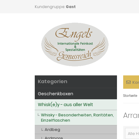
Kundengruppe:
Gast
Kategorien
Ko
Geschenkboxen
Startseite
Whisk(e)y - aus aller Welt
Arra
Whisky - Besonderheiten, Raritäten,
Einzelflaschen
Ardbeg
Alle H
Ardmore