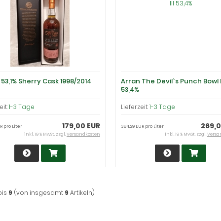
 53,1% Sherry Cask 1998/2014
Arran The Devil`s Punch Bowl I
53,4%
eit:
1-3 Tage
Lieferzeit:
1-3 Tage
179,00 EUR
269,0
R pro Liter
384,29 EUR pro Liter
inkl. 19 % MwSt. zzgl.
Versandkosten
inkl. 19 % MwSt. zzgl.
Versa
bis
9
(von insgesamt
9
Artikeln)