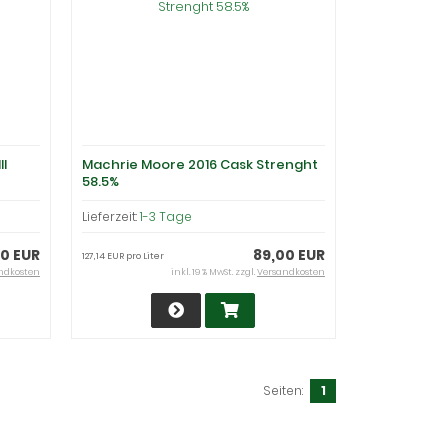
II
Machrie Moore 2016 Cask Strenght
58.5%
Lieferzeit:
1-3 Tage
0 EUR
89,00 EUR
127,14 EUR pro Liter
ndkosten
inkl. 19 % MwSt. zzgl.
Versandkosten
Seiten:
1