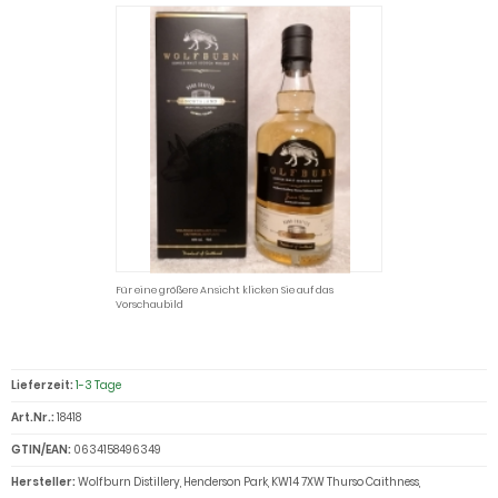
Für eine größere Ansicht klicken Sie auf das
Vorschaubild
Lieferzeit:
1-3 Tage
Art.Nr.:
18418
GTIN/EAN:
0634158496349
Hersteller:
Wolfburn Distillery, Henderson Park, KW14 7XW Thurso Caithness,