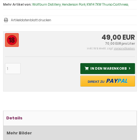
Mehr Artikel von:
Wolfburn Distillery, Henderson Park, KW14 7XW Thurso Caithness,
Artikeldatenblatt drucken
49,00 EUR
70,00 EUR pro Liter
inkl. 19 % MwSt. zzgl.
Versandkosten
IN DEN WARENKORB
PAY
PAL
DIREKT ZU
Details
Mehr Bilder