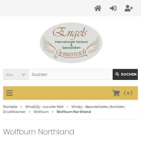
Alle
SUCHEN
(
0
)
Startseite
Whisk(e)y - aus aller Welt
Whisky - Besonderheiten, Raritäten,
Einzelflaschen
Wolfburn
Wolfburn Northland
Wolfburn Northland