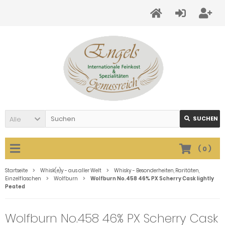
Alle
SUCHEN
(
0
)
Startseite
Whisk(e)y - aus aller Welt
Whisky - Besonderheiten, Raritäten,
Einzelflaschen
Wolfburn
Wolfburn No.458 46% PX Scherry Cask lightly
Peated
Wolfburn No.458 46% PX Scherry Cask