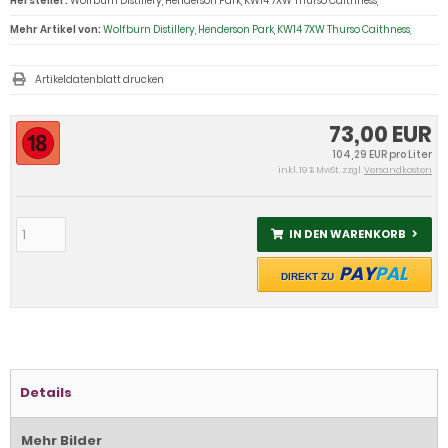
Hersteller:
Wolfburn Distillery, Henderson Park, KW14 7XW Thurso Caithness,
Mehr Artikel von:
Wolfburn Distillery, Henderson Park, KW14 7XW Thurso Caithness,
Artikeldatenblatt drucken
73,00 EUR
104,29 EUR pro Liter
inkl. 19 % MwSt. zzgl.
Versandkosten
IN DEN WARENKORB
PAY
PAL
DIREKT ZU
Details
Mehr Bilder