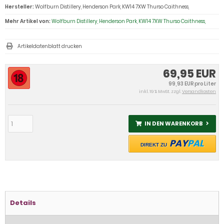
Hersteller:
Wolfburn Distillery, Henderson Park, KW14 7XW Thurso Caithness,
Mehr Artikel von:
Wolfburn Distillery, Henderson Park, KW14 7XW Thurso Caithness,
Artikeldatenblatt drucken
69,95 EUR
99,93 EUR pro Liter
inkl. 19 % MwSt. zzgl.
Versandkosten
IN DEN WARENKORB
PAY
PAL
DIREKT ZU
Details