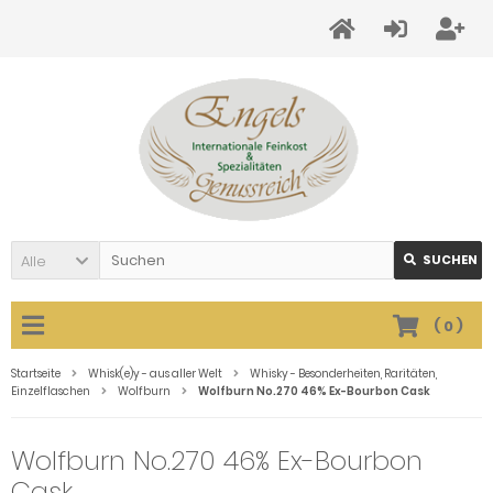
Alle
SUCHEN
(
0
)
Startseite
Whisk(e)y - aus aller Welt
Whisky - Besonderheiten, Raritäten,
Einzelflaschen
Wolfburn
Wolfburn No.270 46% Ex-Bourbon Cask
Wolfburn No.270 46% Ex-Bourbon
Cask