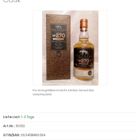
Für eine größere Ansicht klicken Sie auf das
Vorschaubild
Lieferzeit:
1-3 Tage
Art.Nr.:
19350
GTIN/EAN:
0634158496394