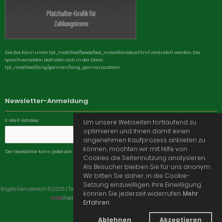
Die Box kann unter tpl_modified/boxes/box_miscellaneous.html verändert werden. Die
Sprachvariablen befinden sich in der Datei
tpl_modified/lang/german/lang_german.custom.
Newsletter-Anmeldung
E-Mail-Adresse:
Um unsere Webseiten fortlaufend zu
optimieren und Ihnen damit einen
angenehmen Kaufprozess anbieten zu
können, möchten wir mit Hilfe von
Der Newsletter kann jederzeit hier oder in Ihrem Kundenkonto abbestellt werden.
Cookies die Seitennutzung analysieren.
Als Besucher bleiben Sie für uns anonym.
Wir bitten Sie daher, in die Cookie-
Setzung einzuwilligen. Ihre Einwilligung
Engels Genussreich © 2026 | Template © 2009-2026 by
mod
ified eCommerce Shopsoftware
können Sie jederzeit widerrufen.
Mehr
mod
ified eCommerce Shopsoftware © 2009-2026
Erfahren
Ablehnen
Akzeptieren