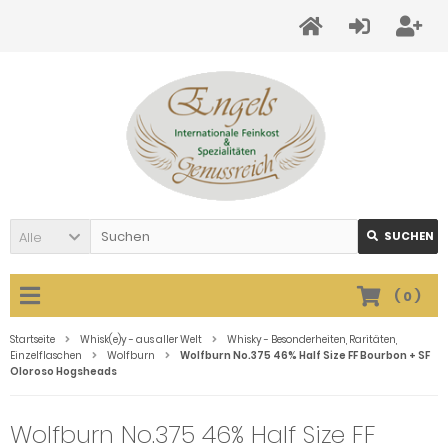
Alle
SUCHEN
(
0
)
Startseite
Whisk(e)y - aus aller Welt
Whisky - Besonderheiten, Raritäten,
Einzelflaschen
Wolfburn
Wolfburn No.375 46% Half Size FF Bourbon + SF
Oloroso Hogsheads
Wolfburn No.375 46% Half Size FF