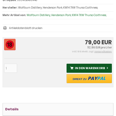
GTIN/EAN:
0634158496448
Hersteller:
Wolfburn Distillery, Henderson Park, KW14 7XW Thurso Caithness,
Mehr Artikel von:
Wolfburn Distillery, Henderson Park, KW14 7XW Thurso Caithness,
Artikeldatenblatt drucken
79,00 EUR
112,86 EUR pro Liter
inkl. 19 % MwSt. zzgl.
Versandkosten
IN DEN WARENKORB
PAY
PAL
DIREKT ZU
Details