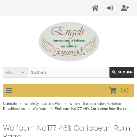
Alle
SUCHEN
(
0
)
Startseite
Whisk(e)y - aus aller Welt
Whisky - Besonderheiten, Raritäten,
Einzelflaschen
Wolfburn
Wolfburn No.177 46% Caribbean Rum Barrel
Wolfburn No.177 46% Caribbean Rum
Barrel