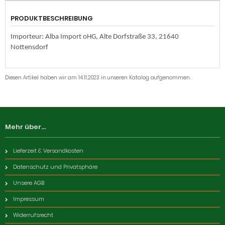
PRODUKTBESCHREIBUNG
Importeur: Alba Import oHG, Alte Dorfstraße 33, 21640
Nottensdorf
Diesen Artikel haben wir am 14.11.2023 in unseren Katalog aufgenommen.
Mehr über...
Lieferzeit & Versandkosten
Datenschutz und Privatsphäre
Unsere AGB
Impressum
Widerrufsrecht