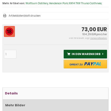
Mehr Artikel von:
Wolfburn Distillery, Henderson Park, KW14 7XW Thurso Caithness,
Artikeldatenblatt drucken
73,00 EUR
104,29 EUR pro Liter
inkl. 19 % MwSt. zzgl.
Versandkosten
IN DEN WARENKORB
PAY
PAL
DIREKT ZU
Details
Mehr Bilder