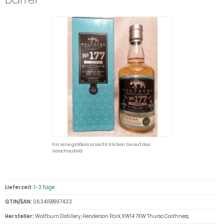
Für eine größere Ansicht klicken Sie auf das
Vorschaubild
Lieferzeit:
1-3 Tage
GTIN/EAN:
0634158997433
Hersteller:
Wolfburn Distillery, Henderson Park, KW14 7XW Thurso Caithness,