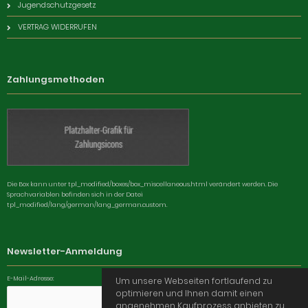
Jugendschutzgesetz
VERTRAG WIDERRUFEN
Zahlungsmethoden
Die Box kann unter tpl_modified/boxes/box_miscellaneous.html verändert werden. Die
Sprachvariablen befinden sich in der Datei
tpl_modified/lang/german/lang_german.custom.
Newsletter-Anmeldung
E-Mail-Adresse:
Um unsere Webseiten fortlaufend zu
optimieren und Ihnen damit einen
angenehmen Kaufprozess anbieten zu