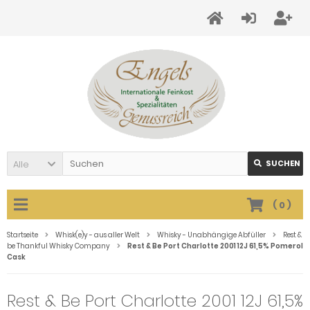
Alle
SUCHEN
(
0
)
Startseite
Whisk(e)y - aus aller Welt
Whisky - Unabhängige Abfüller
Rest &
be Thankful Whisky Company
Rest & Be Port Charlotte 2001 12J 61,5% Pomerol
Cask
Rest & Be Port Charlotte 2001 12J 61,5%