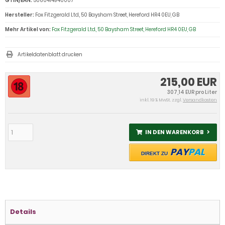
GTIN/EAN:
5060414940007
Hersteller:
Fox Fitzgerald Ltd., 50 Baysham Street, Hereford HR4 0EU, GB
Mehr Artikel von:
Fox Fitzgerald Ltd., 50 Baysham Street, Hereford HR4 0EU, GB
Artikeldatenblatt drucken
215,00 EUR
307,14 EUR pro Liter
inkl. 19 % MwSt. zzgl.
Versandkosten
IN DEN WARENKORB
PAY
PAL
DIREKT ZU
Details