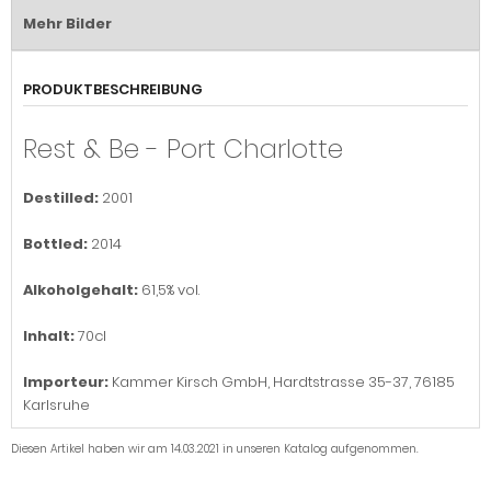
Mehr Bilder
PRODUKTBESCHREIBUNG
Rest & Be - Port Charlotte
Destilled:
2001
Bottled:
2014
Alkoholgehalt:
61,5% vol.
Inhalt:
70cl
Importeur:
Kammer Kirsch GmbH, Hardtstrasse 35-37, 76185
Karlsruhe
Diesen Artikel haben wir am 14.03.2021 in unseren Katalog aufgenommen.