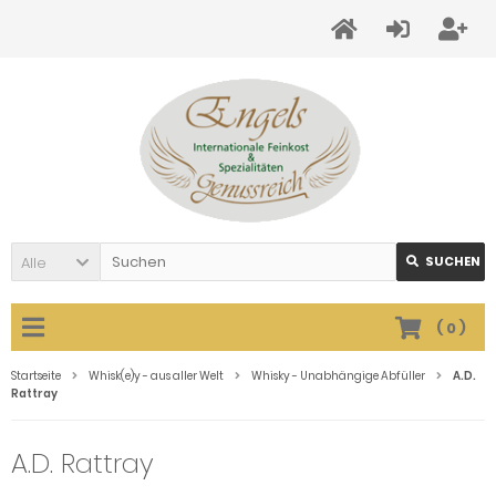
Alle
SUCHEN
(
0
)
Startseite
Whisk(e)y - aus aller Welt
Whisky - Unabhängige Abfüller
A.D.
Rattray
A.D. Rattray