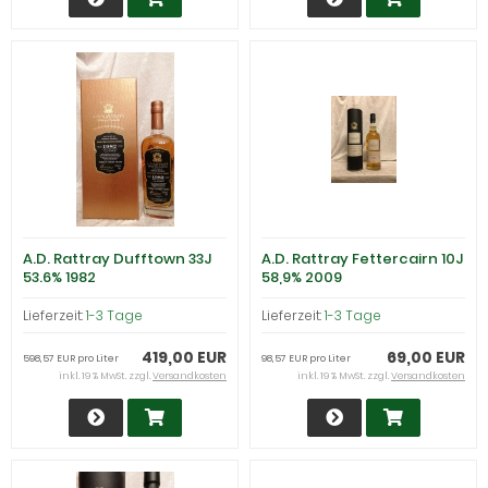
A.D. Rattray Dufftown 33J
A.D. Rattray Fettercairn 10J
53.6% 1982
58,9% 2009
Lieferzeit:
1-3 Tage
Lieferzeit:
1-3 Tage
419,00 EUR
69,00 EUR
598,57 EUR pro Liter
98,57 EUR pro Liter
inkl. 19 % MwSt. zzgl.
Versandkosten
inkl. 19 % MwSt. zzgl.
Versandkosten