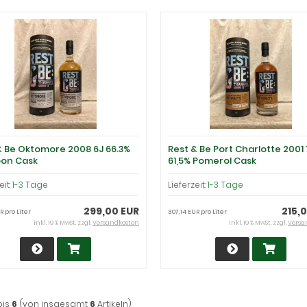
& Be Oktomore 2008 6J 66.3%
Rest & Be Port Charlotte 2001 
on Cask
61,5% Pomerol Cask
eit:
1-3 Tage
Lieferzeit:
1-3 Tage
299,00 EUR
215,
R pro Liter
307,14 EUR pro Liter
inkl. 19 % MwSt. zzgl.
Versandkosten
inkl. 19 % MwSt. zzgl.
Versa
bis
6
(von insgesamt
6
Artikeln)