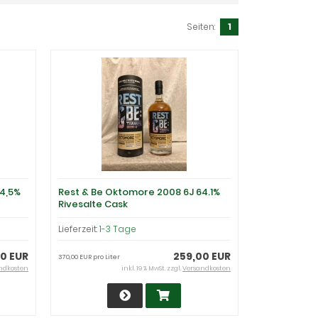
Seiten:
1
4,5%
Rest & Be Oktomore 2008 6J 64.1%
Rivesalte Cask
Lieferzeit:
1-3 Tage
0 EUR
259,00 EUR
370,00 EUR pro Liter
ndkosten
inkl. 19 % MwSt. zzgl.
Versandkosten