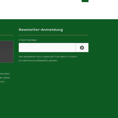
Newsletter-Anmeldung
E-Mail-Adresse:
Der Newsletter kann jederzeit hier oder in Ihrem
Kundenkonto abbestellt werden.
erändert
der Datei
tom.