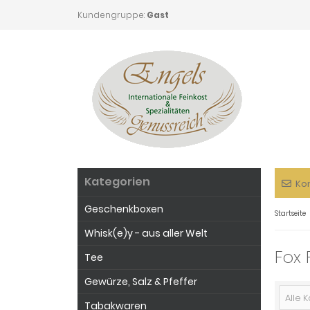
Kundengruppe:
Gast
Kategorien
Ko
Geschenkboxen
Startseite
Whisk(e)y - aus aller Welt
Fox 
Tee
Gewürze, Salz & Pfeffer
Alle 
Tabakwaren