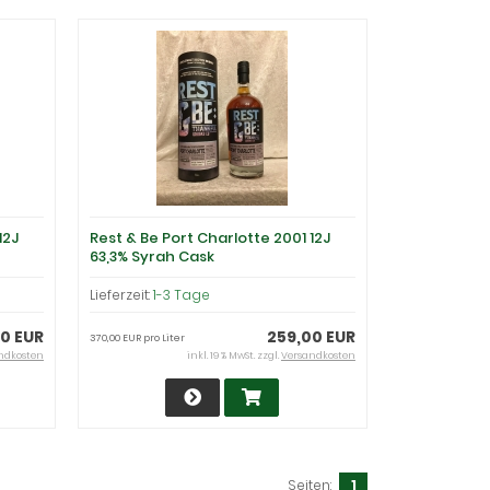
12J
Rest & Be Port Charlotte 2001 12J
63,3% Syrah Cask
Lieferzeit:
1-3 Tage
00 EUR
259,00 EUR
370,00 EUR pro Liter
ndkosten
inkl. 19 % MwSt. zzgl.
Versandkosten
Seiten:
1