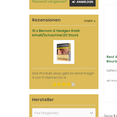
Passwort vergessen?
ANMELDEN
Rezensionen
mehr
»
10 x Benson & Hedges Gold-
Inhalt/Schachtel:20 Stück
Rest 
Bourb
Lieferz
Das Produkt, dazu gibt es keine frage!
4 von 5 Sternen für d
427,14 EU
Hersteller
Fox Fitzgerald ..
Zeige
1