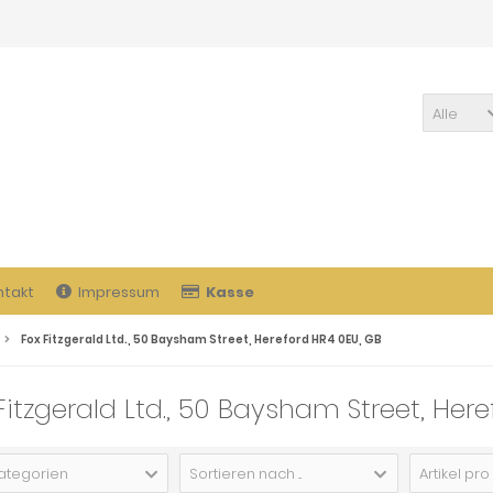
Alle
ntakt
Impressum
Kasse
Fox Fitzgerald Ltd., 50 Baysham Street, Hereford HR4 0EU, GB
Fitzgerald Ltd., 50 Baysham Street, Her
Kategorien
Sortieren nach ...
Artikel pro