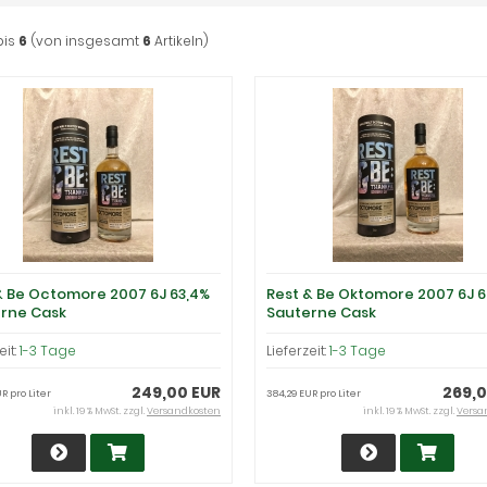
bis
6
(von insgesamt
6
Artikeln)
& Be Octomore 2007 6J 63,4%
Rest & Be Oktomore 2007 6J 6
rne Cask
Sauterne Cask
eit:
1-3 Tage
Lieferzeit:
1-3 Tage
249,00 EUR
269,0
R pro Liter
384,29 EUR pro Liter
inkl. 19 % MwSt. zzgl.
Versandkosten
inkl. 19 % MwSt. zzgl.
Versa