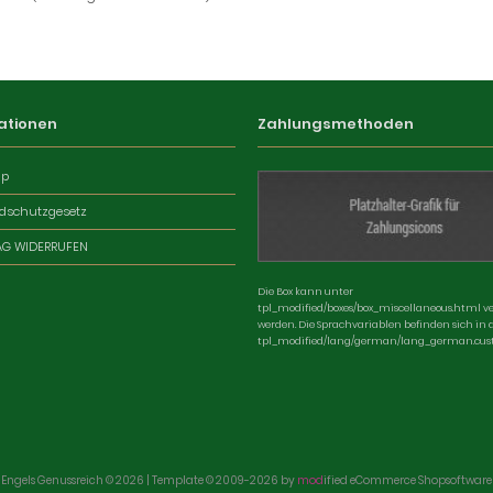
ationen
Zahlungsmethoden
ap
dschutzgesetz
AG WIDERRUFEN
Die Box kann unter
tpl_modified/boxes/box_miscellaneous.html v
werden. Die Sprachvariablen befinden sich in 
tpl_modified/lang/german/lang_german.cus
Engels Genussreich © 2026 | Template © 2009-2026 by
mod
ified eCommerce Shopsoftware