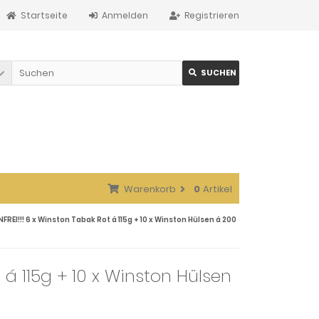
Startseite
Anmelden
Registrieren
SUCHEN
Warenkorb
0
Artikel
EI!!! 6 x Winston Tabak Rot á 115g + 10 x Winston Hülsen á 200
 á 115g + 10 x Winston Hülsen