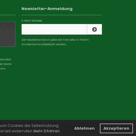
Newsletter-Anmeldung
E-Mail-Adresse:
Der Newsletter kann jederzeit hier oder in Ihrem
Kundenkonto abbestellt werden.
erändert
der Datei
tom.
von Cookies die Seitennutzung
Ablehnen
Akzeptieren
derzeit widerrufen.
Mehr Erfahren