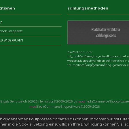
ationen
Zahlungsmethoden
ap
dschutzgesetz
AG WIDERRUFEN
Die Box kann unter
tpl_modified/boxes/box_miscellaneous.html v
werden. Die Sprachvariablen befinden sich in 
tpl_modified/lang/german/lang_german.cus
Engels Genussreich © 2026 | Template © 2009-2026 by
mod
ified eCommerce Shopsoftware
mod
ified eCommerce Shopsoftware © 2009-2026
en angenehmen Kaufprozess anbieten zu können, möchten wir mit Hilfe 
her, in die Cookie-Setzung einzuwilligen. Ihre Einwilligung können Sie je