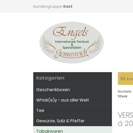
Kundengruppe:
Gast
Kategorien
Ko
Geschenkboxen
Startseite
Stück
Whisk(e)y - aus aller Welt
Tee
VERS
Gewürze, Salz & Pfeffer
á 20
Tabakwaren