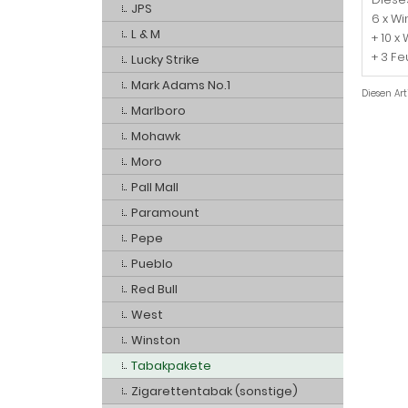
JPS
6 x Wi
L & M
+ 10 x
+ 3 F
Lucky Strike
Mark Adams No.1
Diesen Ar
Marlboro
Mohawk
Moro
Pall Mall
Paramount
Pepe
Pueblo
Red Bull
West
Winston
Tabakpakete
Zigarettentabak (sonstige)