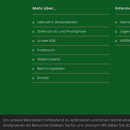
Mehr über...
Inform
Lieferzeit & Versandkosten
Sitem
Datenschutz und Privatsphäre
Jugen
Unsere AGB
VERTR
Impressum
Widerrufsrecht
Rechnungsdaten
Kontakt
Um unsere Webseiten fortlaufend zu optimieren und Ihnen damit ein
analysieren. Als Besucher bleiben Sie für uns anonym. Wir bitten Sie da