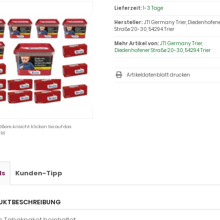
Lieferzeit:
1-3 Tage
Hersteller:
JTI Germany Trier, Diedenhofen
Straße 20-30, 54294 Trier
Mehr Artikel von:
JTI Germany Trier,
Diedenhofener Straße 20-30, 54294 Trier
Artikeldatenblatt drucken
ößere Ansicht klicken Sie auf das
ld
ls
Kunden-Tipp
UKTBESCHREIBUNG
s Tabakpaket beinhaltet: