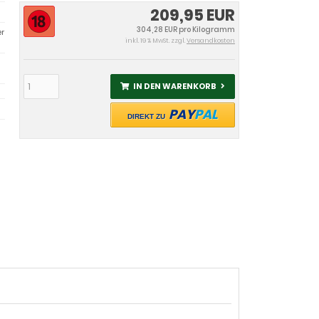
209,95 EUR
304,28 EUR pro Kilogramm
er
inkl. 19 % MwSt. zzgl.
Versandkosten
IN DEN WARENKORB
PAY
PAL
DIREKT ZU