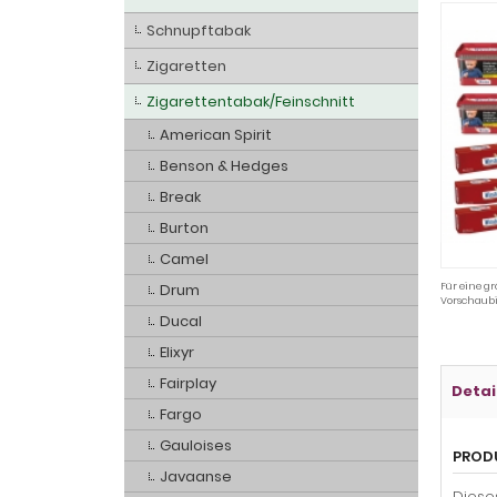
Schnupftabak
Zigaretten
Zigarettentabak/Feinschnitt
American Spirit
Benson & Hedges
Break
Burton
Camel
Drum
Für eine gr
Vorschaubi
Ducal
Elixyr
Fairplay
Detai
Fargo
Gauloises
PROD
Javaanse
Diese