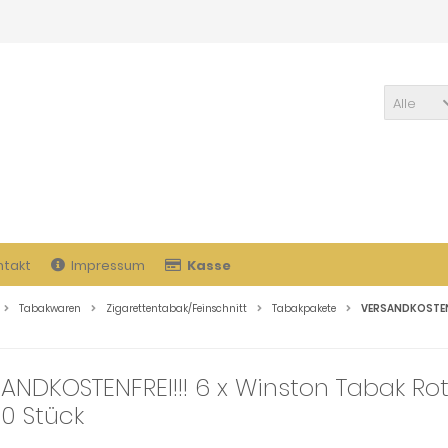
Alle
ntakt
Impressum
Kasse
Tabakwaren
Zigarettentabak/Feinschnitt
Tabakpakete
VERSANDKOSTENFR
ANDKOSTENFREI!!! 6 x Winston Tabak Rot
0 Stück