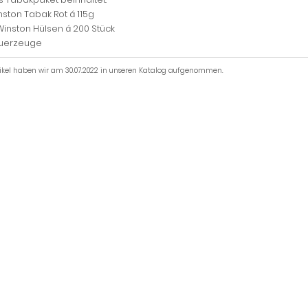
nston Tabak Rot á 115g
 Winston Hülsen á 200 Stück
euerzeuge
tikel haben wir am 30.07.2022 in unseren Katalog aufgenommen.