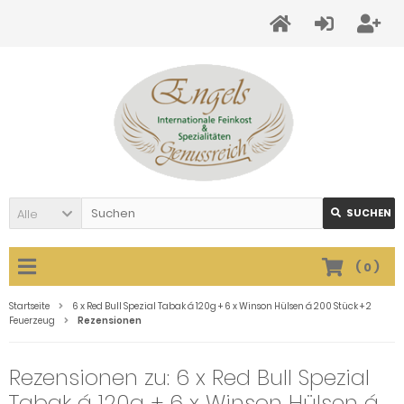
Alle
SUCHEN
(
0
)
Startseite
6 x Red Bull Spezial Tabak á 120g + 6 x Winson Hülsen á 200 Stück + 2
Feuerzeug
Rezensionen
Rezensionen zu: 6 x Red Bull Spezial
Tabak á 120g + 6 x Winson Hülsen á