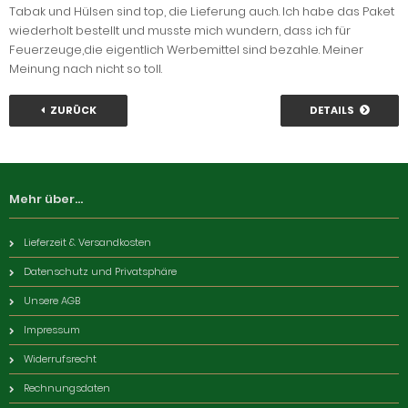
Tabak und Hülsen sind top, die Lieferung auch. Ich habe das Paket
wiederholt bestellt und musste mich wundern, dass ich für
Feuerzeuge,die eigentlich Werbemittel sind bezahle. Meiner
Meinung nach nicht so toll.
ZURÜCK
DETAILS
Mehr über...
Lieferzeit & Versandkosten
Datenschutz und Privatsphäre
Unsere AGB
Impressum
Widerrufsrecht
Rechnungsdaten