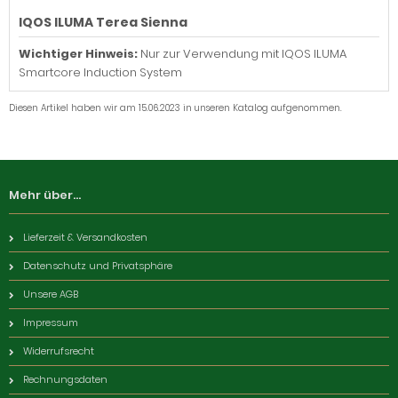
IQOS ILUMA Terea Sienna
Wichtiger Hinweis:
Nur zur Verwendung mit IQOS ILUMA
Smartcore Induction System
Diesen Artikel haben wir am 15.06.2023 in unseren Katalog aufgenommen.
Mehr über...
Lieferzeit & Versandkosten
Datenschutz und Privatsphäre
Unsere AGB
Impressum
Widerrufsrecht
Rechnungsdaten