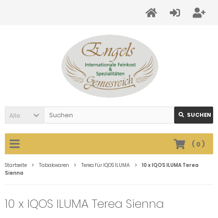
Alle
SUCHEN
(
0
)
Startseite
Tabakwaren
Terea für IQOS ILUMA
10 x IQOS ILUMA Terea
Sienna
10 x IQOS ILUMA Terea Sienna