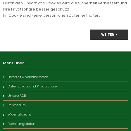
Durch den Einsatz von Cookies wird die Sicherheit verbessert und
Ihre Privatsphäre besser geschützt.
Im Cookie sind keine persönlichen Daten enthalten.
WEITER
Mehr über...
Lieferzeit & Versandkosten
Datenschutz und Privatsphäre
Unsere AGB
Impressum
Widerrufsrecht
Rechnungsdaten